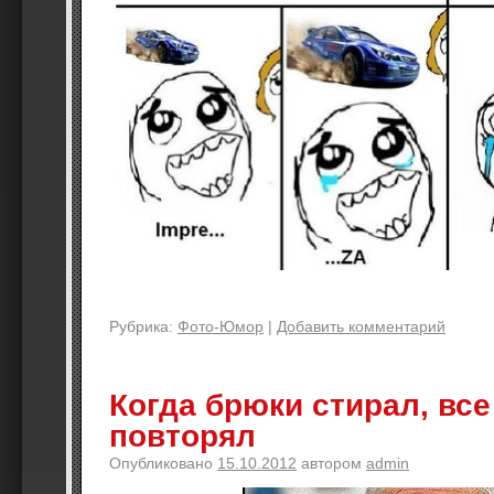
Рубрика:
Фото-Юмор
|
Добавить комментарий
Когда брюки стирал, все
повторял
Опубликовано
15.10.2012
автором
admin