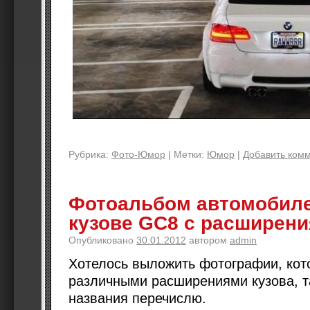
Рубрика:
Фото-Юмор
|
Метки:
Юмор
|
Добавить ком
Фотоальбом автомобилей
кузове GC8 с расширен
Опубликовано
30.01.2012
автором
admin
Хотелось выложить фотографии, кот
различными расширениями кузова, та
названия перечислю.