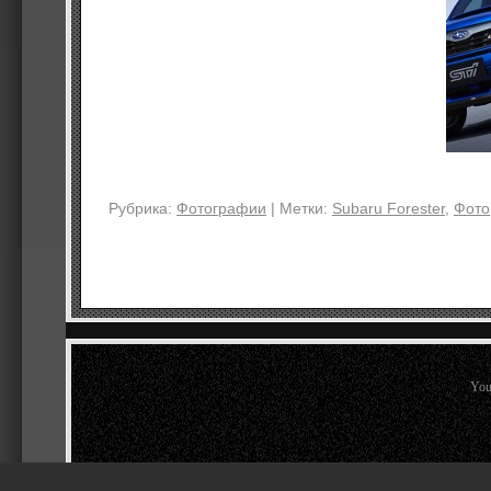
Рубрика:
Фотографии
|
Метки:
Subaru Forester
,
Фото
You