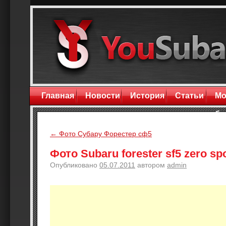
Главная
Новости
История
Статьи
Мо
бл
←
Фото Субару Форестер сф5
Фото Subaru forester sf5 zero sp
Опубликовано
05.07.2011
автором
admin