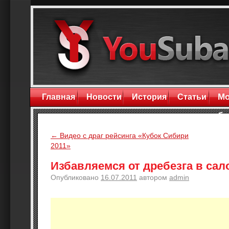
М
Главная
Новости
История
Статьи
бл
←
Видео с драг рейсинга «Кубок Сибири
2011»
Избавляемся от дребезга в сал
Опубликовано
16.07.2011
автором
admin