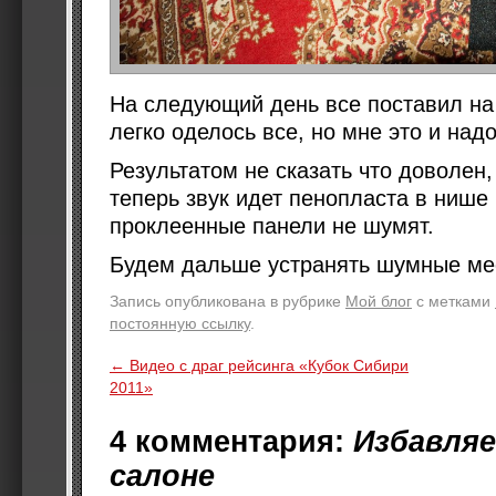
На следующий день все поставил на 
легко оделось все, но мне это и над
Результатом не сказать что доволен,
теперь звук идет пенопласта в ниш
проклеенные панели не шумят.
Будем дальше устранять шумные мес
Запись опубликована в рубрике
Мой блог
с метками
постоянную ссылку
.
←
Видео с драг рейсинга «Кубок Сибири
2011»
4 комментария:
Избавляе
салоне