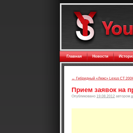
Главная
Новости
Истори
←
Гибридный «Люкс» Lexus CT 200
Прием заявок на п
Опубликовано
19.08.2012
автором
a