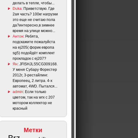
делать в тепле, чтобы...
Duka
: Приветствую. Где
2ая часть? 100кг нагрузки
это еще не считаю пола
да?интересно,в зимнее
время на улице можно...
Антон
: Ребята,
подскажите пожалуйста
на ej205( форик европа
sg5) подойдёт комплект
прокладок с ej207?
Ян
: JFISHJLS5CG309168.
У меня Субару Форестер
2012г, 3-рестайлинг.
Европеец, 2 литра. 4-х
автомат, 4WD. Пытался...
admin
: Если только
цветом, так на wrx с 207
мотором коллектор не
красный
Метки