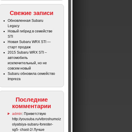
Свежие записи
Обновленная Subaru
Legacy
Новый гибрид в семействе
STI
Новая Subaru WRX STI —
старт продаж
2015 Subaru WRX STI –
автомобиль
исключительный, но не
совсем новый
Subaru обновила семейство
Impreza
Последние
комментарии
admin
: Приветствую
http://yousuba.ru/vibroshumoiz
olyatsiya-subaru-forester-
sg5- chast-2/ Лучше