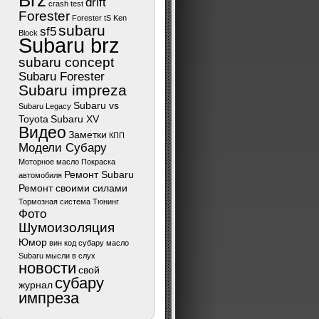
Brz
drift
crash test
Forester
Forester tS
Ken
subaru
sf5
Block
Subaru brz
subaru concept
Subaru Forester
Subaru impreza
Subaru vs
Subaru Legacy
Toyota
Subaru XV
Видео
Заметки
КПП
Модели Субару
Моторное масло
Покраска
Ремонт Subaru
автомобиля
Ремонт своими силами
Тормозная система
Тюнинг
Фото
Шумоизоляция
Юмор
вин код субару
масло
Subaru
мысли в слух
новости
свой
субару
журнал
импреза