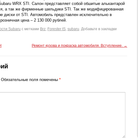
Subaru WRX STI. Салон представляет собой обшитые алькантарой
еля, а так же фирменные шильдики STI. Так же модифицированная
ые диски от STI. Автомобиль представлен исключительно в
розничная цена – 2 130 000 рублей.
ости Subaru
с метками
Brz
,
Forester tS
,
subaru
. Добавьте в закладки
H
Ремонт кузова и покраска автомобиля. Вступление.
→
рий
Обязательные поля помечены
*