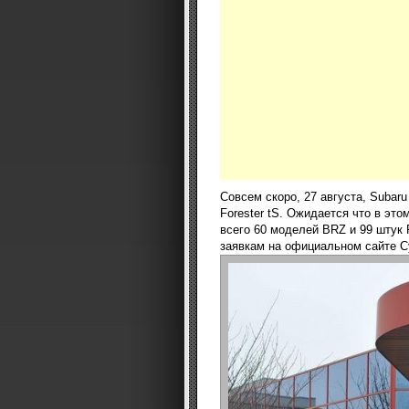
Совсем скоро, 27 августа, Subar
Forester tS. Ожидается что в эт
всего 60 моделей BRZ и 99 штук
заявкам на официальном сайте С