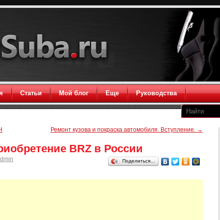
я
Статьи
Мой блог
Еще
Руководства
H
Ремонт кузова и покраска автомобиля. Вступление.
→
риобретение BRZ в России
dmin
Поделиться…