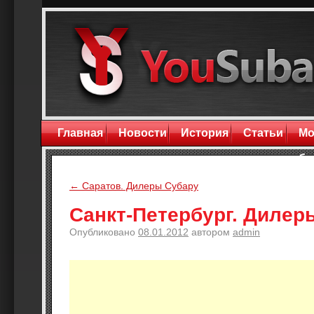
Главная
Новости
История
Статьи
Мо
бл
←
Саратов. Дилеры Субару
Санкт-Петербург. Дилер
Опубликовано
08.01.2012
автором
admin