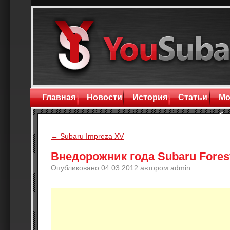
Главная
Новости
История
Статьи
Мо
бл
←
Subaru Impreza XV
Внедорожник года Subaru Fores
Опубликовано
04.03.2012
автором
admin